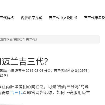
三代价格
丙肝治疗方案
吉三代中文说明书
吉三代患者
如何正确服用迈兰吉三代？
用迈兰吉三代？
编 发布于 2019-03-04
分类：吉三代资讯
阅读( 3976 )
( 0 )
率让丙肝患者们心向往之，可是“是药三分毒”的说
海得康
吉三代
直邮官网告诉你，如何正确服用迈兰