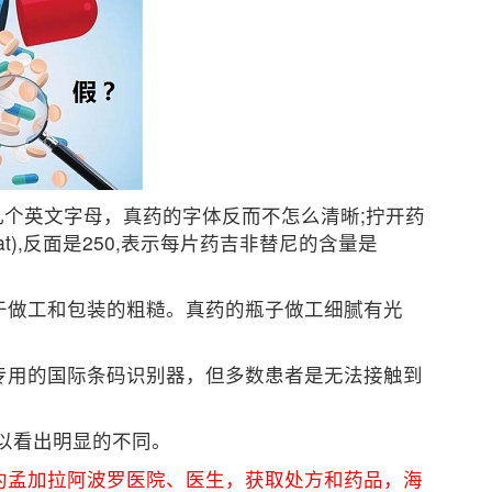
这几个英文字母，真药的字体反而不怎么清晰;拧开药
nat),反面是250,表示每片药吉非替尼的含量是
于做工和包装的粗糙。真药的瓶子做工细腻有光
专用的国际条码识别器，但多数患者是无法接触到
以看出明显的不同。
约孟加拉阿波罗医院、医生，获取处方和药品，海