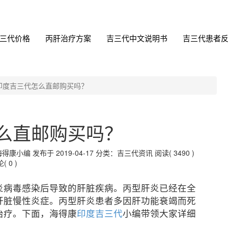
三代价格
丙肝治疗方案
吉三代中文说明书
吉三代患者
印度吉三代怎么直邮购买吗？
么直邮购买吗？
编 发布于 2019-04-17
分类：吉三代资讯
阅读( 3490 )
( 0 )
炎病毒感染后导致的肝脏疾病。丙型肝炎已经在全
肝脏慢性炎症。丙型肝炎患者多因肝功能衰竭而死
治疗。下面，海得康
印度吉三代
小编带领大家详细