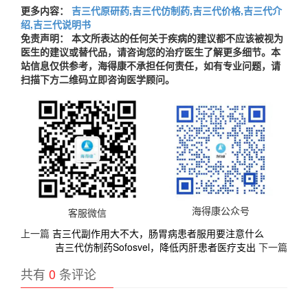
更多内容：
吉三代原研药,吉三代仿制药,吉三代价格,吉三代介
绍,吉三代说明书
免责声明： 本文所表达的任何关于疾病的建议都不应该被视为
医生的建议或替代品，请咨询您的治疗医生了解更多细节。本
站信息仅供参考，海得康不承担任何责任，如有专业问题，请
扫描下方二维码立即咨询医学顾问。
海得康公众号
客服微信
上一篇
吉三代副作用大不大，肠胃病患者服用要注意什么
吉三代仿制药Sofosvel，降低丙肝患者医疗支出
下一篇
共有
0
条评论