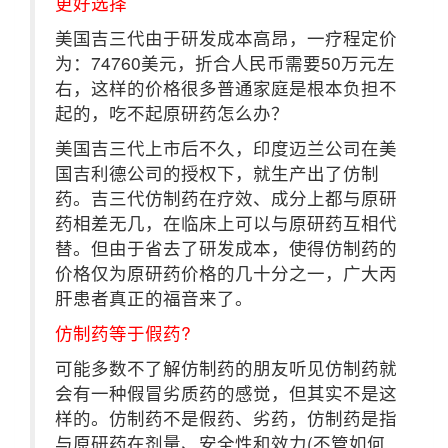
更好选择
美国吉三代由于研发成本高昂，一疗程定价
为：74760美元，折合人民币需要50万元左
右，这样的价格很多普通家庭是根本负担不
起的，吃不起原研药怎么办？
美国吉三代上市后不久，印度迈兰公司在美
国吉利德公司的授权下，就生产出了仿制
药。吉三代仿制药在疗效、成分上都与原研
药相差无几，在临床上可以与原研药互相代
替。但由于省去了研发成本，使得仿制药的
价格仅为原研药价格的几十分之一，广大丙
肝患者真正的福音来了。
仿制药等于假药?
可能多数不了解仿制药的朋友听见仿制药就
会有一种假冒劣质药的感觉，但其实不是这
样的。仿制药不是假药、劣药，仿制药是指
与原研药在剂量、安全性和效力(不管如何