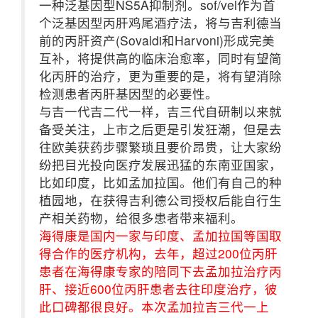
一种泛基因型NS5A抑制剂。sof/vel作为首
个泛基因型丙肝鸡尾酒疗法，将与吉利德当
前的丙肝资产(Sovaldi和Harvoni)形成完美
互补，将提供高的临床治愈率，同时有望简
化丙肝的治疗，更为重要的是，将有望消除
检测患者丙肝基因型的必要性。
与吉一代吉二代一样，吉三代自研制以来就
备受关注，上市之后更是引发狂潮，但是去
往欧美获药步骤繁琐且要价昂贵，让大家纷
纷把目光投向医疗发展迅猛的东南亚国家，
比如印度，比如孟加拉国。他们有自己的种
植园地，在获得吉利德公司授权后能自行生
产相关药物，给很多患者带来福利。
海得康是国内一家与印度、孟加拉国等国取
得合作的医疗机构，去年，超过200位丙肝
患者在海得康专家的陪同下去孟加拉治疗丙
肝、接近600位丙肝患者去往印度治疗，彼
此口碑都很良好。本次孟加拉吉三代一上