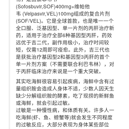
(Sofosbuvir,SOF)400mg+维帕他
韦 (Velpasvir,VEL)100mg组成的复合片剂
(SOF/VEL)。它是全球首款，也是唯一一个
全口服、泛基因型、单一片剂的丙肝治疗新
药，适用于治疗全部6种基因型丙肝，药效
远优于吉二代，副作用极小，治疗时间较
短，仅需12周即可痊愈。此外，吉三代也
是获批治疗基因型2和基因型3丙肝的首个
单一片剂方案（不需要联合利巴韦林），对
于丙肝临床治疗来说是一个重大突破。
其实吃海鲜很容易引起疾病，海鲜中含有过
量组织胺会造成人身体不适，少数人因天生
缺少分解组织胺的酵素，吃了现捞的新鲜鱼
或海鲜，就会引起过敏。
过敏是一种慢性病，和体质有关。许多人一
吃海鲜(虾、鱼、螃蟹等)就会发生不同程度
的过敏反应，大部分表现为身体某些部位