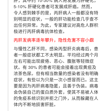
肝，其中约 10-30% 病人将发展为肝硬化，
5-10% 肝硬化患者可发展成肝癌。然而，
令人感到棘手的是，丙肝病人一般都没有特
别明显的症状，一般的肝功能检查几乎查不
出任何异常。为此，专家建议对高危人群积
极进行丙肝病毒抗体检查。
丙肝发病率逐年攀升，隐性危害不容小觑
与慢性乙肝不同，感染丙型肝炎病毒后，患
者一般症状都工不太明显。平均经过两个月
左右可能出现疲倦、恶心、腹胀等轻微症
状。有 30% 的患者可能会接着出现黄疸及
浓茶色尿。但有相当数量的感染者没有明确
症状，有些以为只是一次小感冒而已。这主
要是因为丙肝病毒隐匿，且善于伪装。病毒
会伪装自己的蛋白质外套，使其不易被人体
的免疫系统识别并拒之门外，从而躲藏在人
体内不断地损害肝脏。