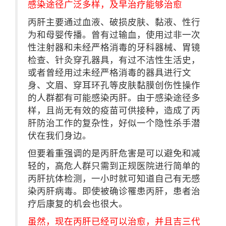
感染途径广泛多样，及早治疗能够治愈
丙肝主要通过血液、破损皮肤、黏液、性行
为和母婴传播。曾有过输血，使用过非一次
性注射器和未经严格消毒的牙科器械、胃镜
检查、针灸穿孔器具，有过不洁性生活史，
或者曾经用过未经严格消毒的器具进行文
身、文眉、穿耳环孔等皮肤黏膜创伤性操作
的人群都有可能感染丙肝。由于感染途径多
样，且尚无有效的疫苗可供接种，造成了丙
肝防治工作的复杂性，好似一个隐性杀手潜
伏在我们身边。
但要着重强调的是丙肝危害是可以避免和减
轻的，高危人群只需到正规医院进行简单的
丙肝抗体检测，一小时就可知道自己有无感
染丙肝病毒。即使被确诊罹患丙肝，患者治
疗后康复的机会也很大。
虽然，现在丙肝已经可以治愈，并且吉三代