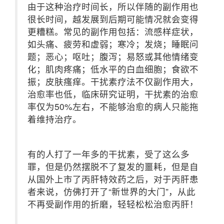
由于这种治疗时间长，所以伴随的副作用也
很长时间，越发展到后期可能情况就会变得
更糟糕。常见的副作用包括：流感样症状，
如头痛、疲劳和虚弱；寒冷；发烧；睡眠问
题；恶心；呕吐；腹泻；易怒或其他情绪变
化；肌肉疼痛；低水平的白血细胞；食欲不
振；皮肤瘙痒。干扰素疗法不仅副作用大，
治愈率也低，临床研究证明，干扰素的治愈
率仅为50%左右，不能够治愈的病人只能拖
着维持治疗。
有的人打了一年多的干扰素，受了这么多
罪，但是仍然摆脱不了复发的噩耗，但是自
从国外上市了丙肝特效药之后，对于丙肝患
者来说，仿佛打开了“新世界的大门”，从此
不再受副作用的折磨，轻轻松松治愈丙肝！