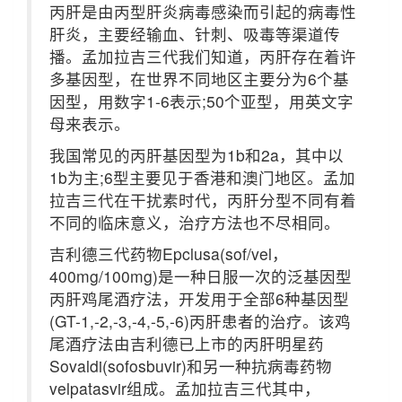
丙肝是由丙型肝炎病毒感染而引起的病毒性
肝炎，主要经输血、针刺、吸毒等渠道传
播。孟加拉吉三代我们知道，丙肝存在着许
多基因型，在世界不同地区主要分为6个基
因型，用数字1-6表示;50个亚型，用英文字
母来表示。
我国常见的丙肝基因型为1b和2a，其中以
1b为主;6型主要见于香港和澳门地区。孟加
拉吉三代在干扰素时代，丙肝分型不同有着
不同的临床意义，治疗方法也不尽相同。
吉利德三代药物Epclusa(sof/vel，
400mg/100mg)是一种日服一次的泛基因型
丙肝鸡尾酒疗法，开发用于全部6种基因型
(GT-1,-2,-3,-4,-5,-6)丙肝患者的治疗。该鸡
尾酒疗法由吉利德已上市的丙肝明星药
Sovaldi(sofosbuvir)和另一种抗病毒药物
velpatasvir组成。孟加拉吉三代其中，