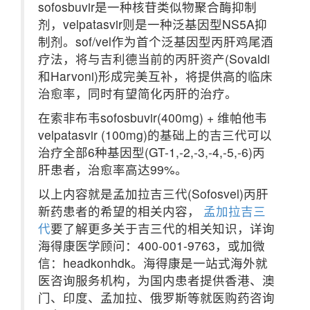
sofosbuvir是一种核苷类似物聚合酶抑制
剂，velpatasvir则是一种泛基因型NS5A抑
制剂。sof/vel作为首个泛基因型丙肝鸡尾酒
疗法，将与吉利德当前的丙肝资产(Sovaldi
和Harvoni)形成完美互补，将提供高的临床
治愈率，同时有望简化丙肝的治疗。
在索非布韦sofosbuvir(400mg) + 维帕他韦
velpatasvir (100mg)的基础上的吉三代可以
治疗全部6种基因型(GT-1,-2,-3,-4,-5,-6)丙
肝患者，治愈率高达99%。
以上内容就是孟加拉吉三代(Sofosvel)丙肝
新药患者的希望的相关内容，
孟加拉吉三
代
要了解更多关于吉三代的相关知识，详询
海得康医学顾问：400-001-9763，或加微
信：headkonhdk。海得康是一站式海外就
医咨询服务机构，为国内患者提供香港、澳
门、印度、孟加拉、俄罗斯等就医购药咨询