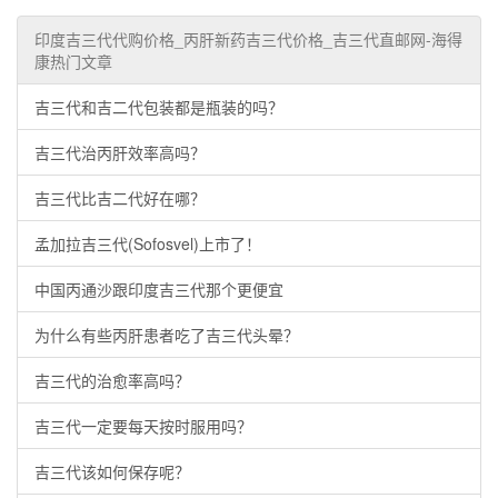
印度吉三代代购价格_丙肝新药吉三代价格_吉三代直邮网-海得
康热门文章
吉三代和吉二代包装都是瓶装的吗？
吉三代治丙肝效率高吗？
吉三代比吉二代好在哪？
孟加拉吉三代(Sofosvel)上市了！
中国丙通沙跟印度吉三代那个更便宜
为什么有些丙肝患者吃了吉三代头晕？
吉三代的治愈率高吗？
吉三代一定要每天按时服用吗？
吉三代该如何保存呢？