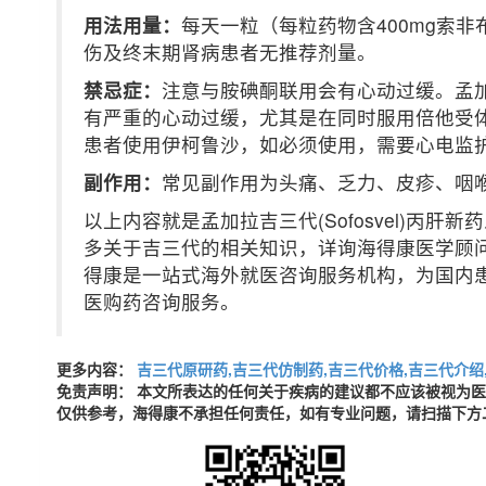
用法用量：
每天一粒（每粒药物含400mg索非
伤及终末期肾病患者无推荐剂量。
禁忌症：
注意与胺碘酮联用会有心动过缓。孟
有严重的心动过缓，尤其是在同时服用倍他受
患者使用伊柯鲁沙，如必须使用，需要心电监
副作用：
常见副作用为头痛、乏力、皮疹、咽
以上内容就是孟加拉吉三代(Sofosvel)丙
多关于吉三代的相关知识，详询海得康医学顾问：400
得康是一站式海外就医咨询服务机构，为国内
医购药咨询服务。
更多内容：
吉三代原研药,吉三代仿制药,吉三代价格,吉三代介绍
免责声明： 本文所表达的任何关于疾病的建议都不应该被视为
仅供参考，海得康不承担任何责任，如有专业问题，请扫描下方