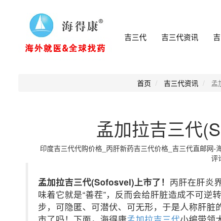
吉三代
吉三代资讯
吉
首页
吉三代资讯
孟
孟加拉吉三代(So
印度吉三代代购价格_丙肝新药吉三代价格_吉三代直邮网-海得康小
评论
孟加拉吉三代(Sofosvel)上市了！
丙肝在肝炎
味着它就是“善茬”，反而会给肝脏造成不可逆
步，可隐匿、可潜伏、可无形，于是人称肝脏的“沉
市了吗！下面，海得康
孟加拉吉三代
小编带领