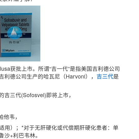
clusa获批上市。所谓“吉一代”是指美国吉利德公司
指吉利德公司生产的哈瓦尼（Harvoni），
吉三代
是
三代(Sofosvel)即将上市，
韦+维帕他韦，
均适用）；*对于无肝硬化或代偿期肝硬化患者：单
鲁沙+利巴韦林。