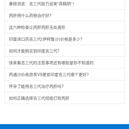
重磅消息：吉三代助力迎来“高精阴”！
丙肝用什么药物治疗好?
这六种检查让丙肝丙肝无处遁形
印度进口药吉三代(伊柯鲁沙)价格是多少？
如何才能购买到印度吉三代？
快来看吉三代的注意事项还有哪些是你不知道的
丙通沙价格昂贵VS便宜印度吉三代哪个更好？
怀孕了能用吉三代治疗丙肝吗?
如何正确选择吉三代彻底打败丙肝