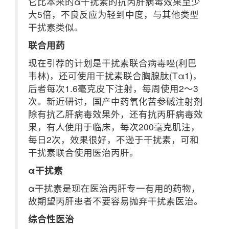
它比本来的α干扰素的抗丙肝病毒效果至少
大5倍，不良反应为轻到中度，与其他类型
干扰素类似。
联合用药
现在引荐的计划是干扰素联合病毒唑(利巴
韦林)，还可使用干扰素联合胸腺肽(Tα1)，
后者每次1.6毫克皮下注射，每周使用2～3
次。新近研讨，国产中药氧化苦参碱注射剂
除有抗乙肝病毒效果外，还有抗丙肝病毒效
果，有人使用于临床，每次200毫克肌注，
每日2次，效果很好，不逊于干扰素，可和
干扰素联合使用医治丙肝。
α干扰素
α干扰素是现在医治丙肝专一有用的药物，
故期望丙肝患者不要容易抛弃干扰素医治。
综合性医治