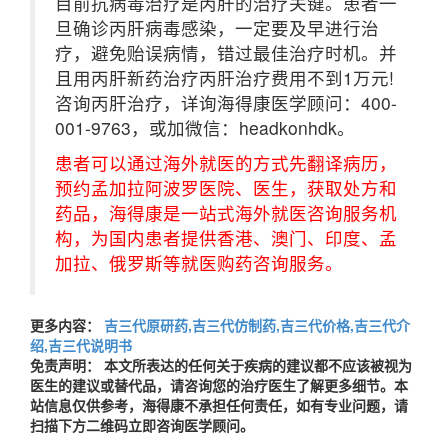
目前抗病毒治疗是丙肝的治疗关键。患者一
旦确诊丙肝病毒感染，一定要及早进行治
疗，避免贻误病情，错过最佳治疗时机。并
且用丙肝新药治疗丙肝治疗费用不到1万元!
咨询丙肝治疗，详询海得康医学顾问：400-
001-9763，或加微信：headkonhdk。
患者可以通过海外就医的方式先翻译病历，
预约孟加拉阿波罗医院、医生，获取处方和
药品，海得康是一站式海外就医咨询服务机
构，为国内患者提供香港、澳门、印度、孟
加拉、俄罗斯等就医购药咨询服务。
更多内容：
吉三代原研药,吉三代仿制药,吉三代价格,吉三代介
绍,吉三代说明书
免责声明： 本文所表达的任何关于疾病的建议都不应该被视为
医生的建议或替代品，请咨询您的治疗医生了解更多细节。本
站信息仅供参考，海得康不承担任何责任，如有专业问题，请
扫描下方二维码立即咨询医学顾问。