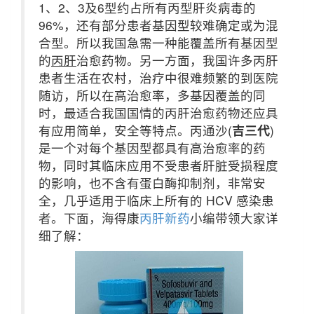
1、2、3及6型约占所有丙型肝炎病毒的
96%，还有部分患者基因型较难确定或为混
合型。所以我国急需一种能覆盖所有基因型
的
丙肝
治愈药物。另一方面，我国许多丙肝
患者生活在农村，治疗中很难频繁的到医院
随访，所以在高治愈率，多基因覆盖的同
时，最适合我国国情的丙肝治愈药物还应具
有应用简单，安全等特点。丙通沙(
吉三代
)
是一个对每个基因型都具有高治愈率的药
物，同时其临床应用不受患者肝脏受损程度
的影响，也不含有蛋白酶抑制剂，非常安
全，几乎适用于临床上所有的 HCV 感染患
者。下面，海得康
丙肝新药
小编带领大家详
细了解：