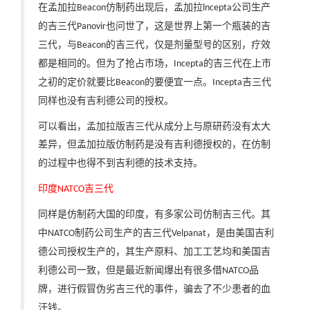
在孟加拉
仿制药出现后，孟加拉
公司生产
Beacon
lncepta
的吉三代
也问世了，这是世界上第一个瓶装的吉
Panovir
三代，与
的吉三代，仅是剂量型号的区别，疗效
Beacon
都是相同的。但为了抢占市场，
的吉三代在上市
Incepta
之初的定价就要比
的要便宜一点。
吉三代
Beacon
Incepta
同样也没有吉利德公司的授权。
可以看出，孟加拉版吉三代从成分上与原研药没有太大
差异，
但孟加拉版仿制药是没有吉利德授权的，在仿制
的过程中也得不到吉利德的技术支持。
印度
吉三代
NATCO
同样是仿制药大国的印度，有多家公司仿制吉三代。其
中
制药公司生产的吉三代
，是由美国吉利
NATCO
Velpanat
德公司授权生产的，其生产原料、加工工艺均和美国吉
利德公司一致，
但是最近新闻爆出有很多借
品
NATCO
牌，进行假冒伪劣吉三代的事件，骗去了不少患者的血
汗钱。