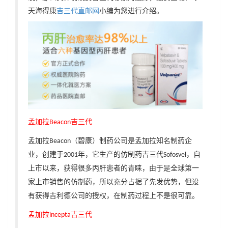
天海得康
吉三代直邮网
小编为您进行介绍。
孟加拉
吉三代
Beacon
孟加拉
（碧康）制药公司是孟加拉知名制药企
Beacon
业，创建于
年，它生产的仿制药吉三代
，自
2001
Sofosvel
上市以来，获得很多丙肝患者的青睐，由于是全球第一
家上市销售的仿制药，所以充分占据了先发优势，但
没
有获得吉利德公司的授权，在制药过程上不是很可靠。
孟加拉
吉三代
incepta